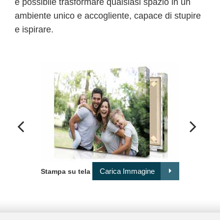
è possibile trasformare qualsiasi spazio in un
ambiente unico e accogliente, capace di stupire
e ispirare.
Comp
Carica Immagine
Stampa su tela