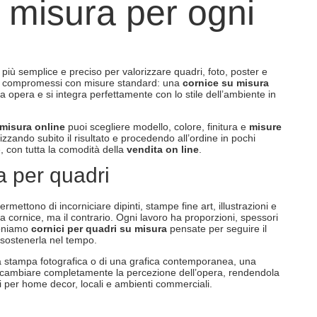
u misura per ogni
più semplice e preciso per valorizzare quadri, foto, poster e
te compromessi con misure standard: una
cornice su misura
ua opera e si integra perfettamente con lo stile dell’ambiente in
 misura online
puoi scegliere modello, colore, finitura e
misure
izzando subito il risultato e procedendo all’ordine in pochi
, con tutta la comodità della
vendita on line
.
a per quadri
rmettono di incorniciare dipinti, stampe fine art, illustrazioni e
la cornice, ma il contrario. Ogni lavoro ha proporzioni, spessori
poniamo
cornici per quadri su misura
pensate per seguire il
 sostenerla nel tempo.
 una stampa fotografica o di una grafica contemporanea, una
cambiare completamente la percezione dell’opera, rendendola
li per home decor, locali e ambienti commerciali.