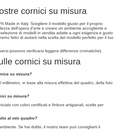
ostre cornici su misura
0% Made in Italy. Scegliere il modello giusto per il proprio
llezza dell'opera d'arte e creare un ambiente accogliente e
 selezione di modelli in vendita adatte a ogni esigenza e gusto
emo felici di aiutarti nella scelta del modello perfetto per il tuo
diversi possono verificarsi leggere differenze cromatiche).
lle cornici su misura
rnice su misura?
 millimetro, in base alla misura effettiva del quadro, della foto
rnici su misura?
iato con colori certificati e finiture artigianali, scelte per
atto al mio quadro?
ambiente. Se hai dubbi, il nostro team può consigliarti il