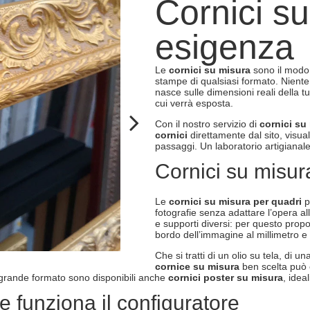
Cornici s
esigenza
Le
cornici su misura
sono il modo 
stampe di qualsiasi formato. Nien
nasce sulle dimensioni reali della t
cui verrà esposta.
Con il nostro servizio di
cornici su
cornici
direttamente dal sito, visual
passaggi. Un laboratorio artigianale
Cornici su misur
Le
cornici su misura per quadri
pe
fotografie senza adattare l’opera al
e supporti diversi: per questo pro
bordo dell’immagine al millimetro e
Che si tratti di un olio su tela, di
cornice su misura
ben scelta può 
di grande formato sono disponibili anche
cornici poster su misura
, idea
e funziona il configuratore