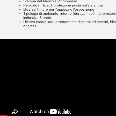
Stampa del bianco UV compreso
Pellicola vinilica di protezione posta sulla stampa
Diverse finiture per l'appesa o l'esposizione
Tipologia di ambiente: interno (durata indefinita) e ester
indicativa 3 anni).
Utilizzo consigliato: arredamento d’interni ed esterni, ide
originali.