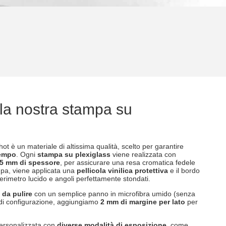
la nostra stampa su
ot è un materiale di altissima qualità, scelto per garantire
tempo
. Ogni
stampa su plexiglass
viene realizzata con
5 mm di spessore
, per assicurare una resa cromatica fedele
ampa, viene applicata una
pellicola vinilica protettiva
e il bordo
erimetro lucido e angoli perfettamente stondati.
i da pulire
con un semplice panno in microfibra umido (senza
se di configurazione, aggiungiamo
2 mm di margine per lato
per
ersonalizzata con
diverse modalità di esposizione
, come