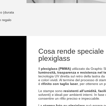
no (durata
e regalo
Cosa rende speciale 
plexiglass
Il
plexiglass (PMMA)
utilizzato da Graphic Sh
luminosità, trasparenza e resistenza nel 
tecnologia UV diretta sul retro della lastra da
e colori vividi. Al termine del processo di st
è
rifinito con taglio laser
, per ottenere un p
Le stampe sono
resistenti all’umidità
,
facil
solventi) e ideali per ambienti interni. In fa
consentire un rifilo preciso e impeccabile.
La
stampa foto su plexiglass
può essere p