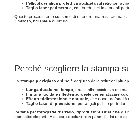
Pellicola vinilica protettiva
applicata sul retro per aum
Taglio laser perimetrale
, con bordo lucido e angoli per
Questo procedimento consente di ottenere una resa cromatica im
luminoso, brillante e duraturo.
Perché scegliere la stampa su
La
stampa plexiglass online
è oggi una delle soluzioni più ap
Lunga durata nel tempo
, grazie alla resistenza dei ma
Finitura lucida e riflettente
, ideale per enfatizzare color
Effetto tridimensionale naturale
, che dona profondità 
Taglio laser di precisione
, per angoli puliti e perfettam
Perfetta per
fotografie d’arredo
,
riproduzioni artistiche
o alt
domestici eleganti. E se cerchi soluzioni in pannelli, dai uno s