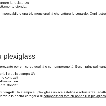
entare la resistenza
fettamente stondati
peccabile e una tridimensionalità che cattura lo sguardo. Ogni lastra è
 plexiglass
prezzate per chi cerca qualità e contemporaneità. Ecco i principali vant
teriali e della stampa UV
i e contrasti
all’immagine
ente stondati
ri
progetti
, la stampa su plexiglass unisce estetica e robustezza, adat
guardo alla nostra categoria di
composizioni foto su pannelli in plexiglas