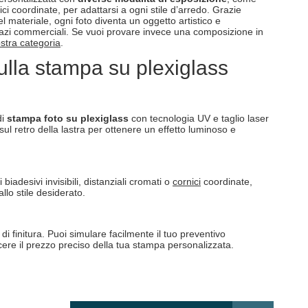
ici coordinate, per adattarsi a ogni stile d’arredo. Grazie
del materiale, ogni foto diventa un oggetto artistico e
pazi commerciali. Se vuoi provare invece una composizione in
stra categoria
.
lla stampa su plexiglass
di
stampa foto su plexiglass
con tecnologia UV e taglio laser
l retro della lastra per ottenere un effetto luminoso e
biadesivi invisibili, distanziali cromati o
cornici
coordinate,
allo stile desiderato.
 di finitura. Puoi simulare facilmente il tuo preventivo
ere il prezzo preciso della tua stampa personalizzata.