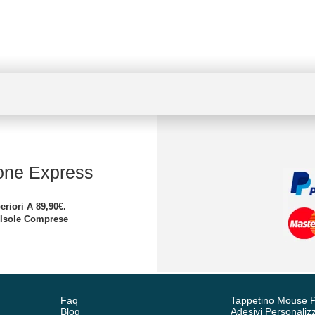
one Express
eriori A 89,90€.
 Isole Comprese
Faq
Tappetino Mouse P
Blog
Adesivi Personalizz