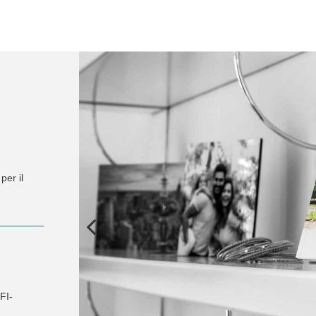
per il
FI-