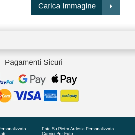
Carica Immagine
Pagamenti Sicuri
ersonalizzato
Foto Su Pietra Ardesia Personalizzata
ati
Cornici Per Foto