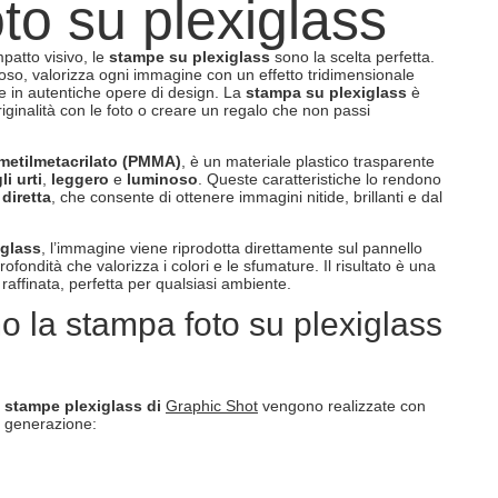
to su plexiglass
mpatto visivo, le
stampe su plexiglass
sono la scelta perfetta.
oso, valorizza ogni immagine con un effetto tridimensionale
ie in autentiche opere di design. La
stampa su plexiglass
è
iginalità con le foto o creare un regalo che non passi
metilmetacrilato (PMMA)
, è un materiale plastico trasparente
li urti
,
leggero
e
luminoso
. Queste caratteristiche lo rendono
diretta
, che consente di ottenere immagini nitide, brillanti e dal
iglass
, l’immagine viene riprodotta direttamente sul pannello
ofondità che valorizza i colori e le sfumature. Il risultato è una
raffinata, perfetta per qualsiasi ambiente.
 la stampa foto su plexiglass
e
stampe plexiglass di
Graphic Shot
vengono realizzate con
a generazione: