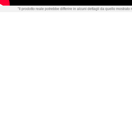
"Il prodotto reale potrebbe differire in alcuni dettagli da quello mostrato 