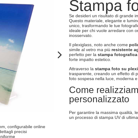
Stampa fo
Se desideri un risultato di grande i
Questo materiale, elegante e lumin
unico, trasformando le tue fotograf
ideale per chi vuole arredare con or
inosservato.
Il plexiglass, noto anche come
poli
simile al vetro ma più
resistente ag
perfetto per la
stampa fotografica 
forte impatto estetico.
Attraverso la
stampa foto su plex
trasparente, creando un effetto di pr
foto sospesa nella luce, moderna e 
Come realizziamo
personalizzato
Per garantire la massima qualità, l
un processo di stampa UV di ultim
mm, configurabile online
dettagli precisi
uniforme