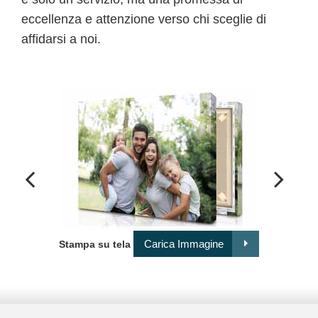
eccellenza e attenzione verso chi sceglie di
affidarsi a noi.
Comp
Carica Immagine
Stampa su tela