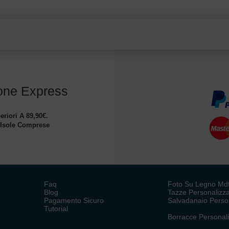
one Express
eriori A 89,90€.
 Isole Comprese
Faq
Foto Su Legno Md
Blog
Tazze Personalizz
Pagamento Sicuro
Salvadanaio Perso
Tutorial
Borracce Personal