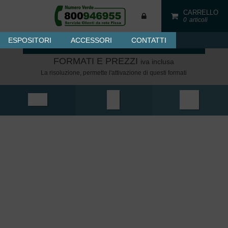
CARRELLO
0
articoli
CONTINUA CONFIGURAZIONE
ESPOSITORI
ACCESSORI
CONTATTI
Bianco e Nero
FORMATI E PREZZI
iva inclusa
La risoluzione, permette l'attivazione di questi formati