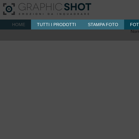
EFFETTI
HOME
TUTTI I PRODOTTI
STAMPA FOTO
FOT
Nor
Immagine
Upload
Info Prodotto