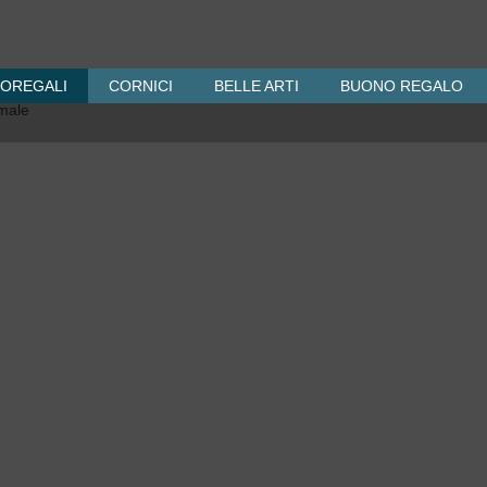
OREGALI
CORNICI
BELLE ARTI
BUONO REGALO
male