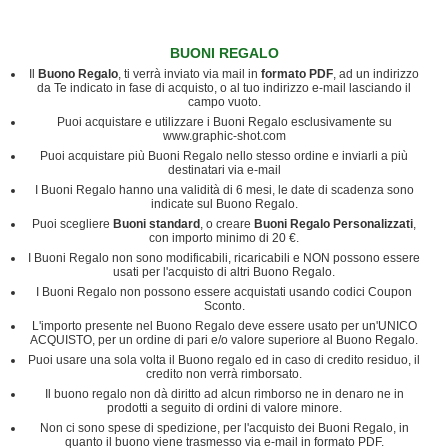
BUONI REGALO
Il
Buono Regalo
, ti verrà inviato via mail in
formato PDF
, ad un indirizzo
da Te indicato in fase di acquisto, o al tuo indirizzo e-mail lasciando il
campo vuoto.
Puoi acquistare e utilizzare i Buoni Regalo esclusivamente su
www.graphic-shot.com
Puoi acquistare più Buoni Regalo nello stesso ordine e inviarli a più
destinatari via e-mail
I Buoni Regalo hanno una validità di 6 mesi, le date di scadenza sono
indicate sul Buono Regalo.
Puoi scegliere
Buoni standard
, o creare
Buoni Regalo Personalizzati
,
con importo minimo di 20 €.
I Buoni Regalo non sono modificabili, ricaricabili e NON possono essere
usati per l'acquisto di altri Buono Regalo.
I Buoni Regalo non possono essere acquistati usando codici Coupon
Sconto.
L'importo presente nel Buono Regalo deve essere usato per un'UNICO
ACQUISTO, per un ordine di pari e/o valore superiore al Buono Regalo.
Puoi usare una sola volta il Buono regalo ed in caso di credito residuo, il
credito non verrà rimborsato.
Il buono regalo non dà diritto ad alcun rimborso ne in denaro ne in
prodotti a seguito di ordini di valore minore.
Non ci sono spese di spedizione, per l'acquisto dei Buoni Regalo, in
quanto il buono viene trasmesso via e-mail in formato PDF.