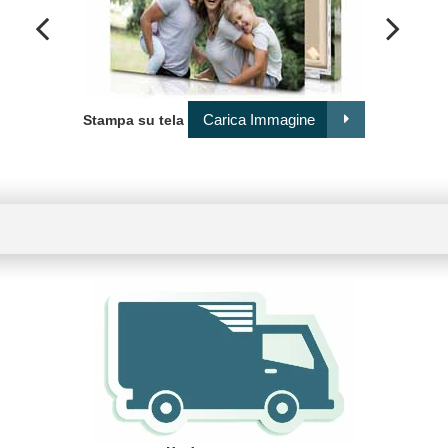
Comp
Carica Immagine
Stampa su tela