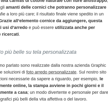
 tela canvas di cotone naturale con fibre antistrappo
gli
amanti delle cornici che potranno personalizzare
fie a loro più care; il risultato finale viene spedito in un
Grazie all’elemento cornice da aggiungere, questa
i usi d’arredo
e può essere
utilizzata anche per
 ricercati
.
o più belle su tela personalizzata
amo parlato sono realizzate dalla nostra azienda Graphic
se soluzioni di
foto arredo personalizzate
. Sul nostro sito
mazioni necessarie da sapere a riguardo, per esempio,
le
mente online, la stampa avviene in pochi giorni e il
tamente a casa
; un modo divertente e personale per dar
grafici più belli della vita affettiva o del lavoro.