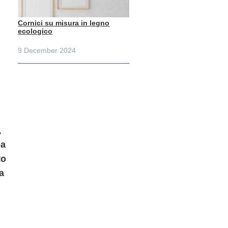
Cornici su misura in legno
ecologico
9 December 2024
,
pa
to
a