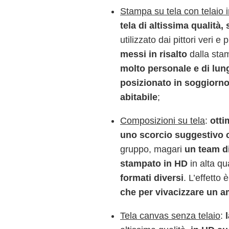
Stampa su tela con telaio 
tela di altissima qualità,
utilizzato dai pittori veri e p
messi in risalto
dalla stam
molto personale e di lun
posizionato in soggiorno
abitabile
;
Composizioni su tela
:
otti
uno scorcio suggestivo c
gruppo, magari
un team di
stampato in HD
in alta qu
formati diversi
. L’effetto
che per vivacizzare un a
Tela canvas senza telaio
: