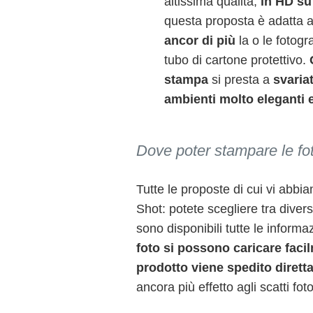
altissima qualità,
in HD su
questa proposta è adatta a
ancor di più
la o le fotogra
tubo di cartone protettivo.
stampa
si presta a
svariat
ambienti molto eleganti e
Dove poter stampare le fot
Tutte le proposte di cui vi abbi
Shot: potete scegliere tra diver
sono disponibili tutte le infor
foto si possono caricare facil
prodotto viene spedito diret
ancora più effetto agli scatti foto