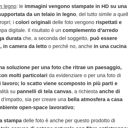
in legno
: le
immagini vengono stampate in HD su una
 supportata da un telaio in legno
, del tutto simile a quel
ropri; i
colori originali
delle foto vengono
rispettati e
pa digitale. Il risultato è un
complemento d’arredo
ga durata
che, a seconda del soggetto,
può essere
, in camera da letto
o perché no, anche
in una cucina
ma soluzione per una foto che ritrae un paesaggio,
on molti particolari
da evidenziare o per una foto di
 lavoro; lo scatto viene scomposto in più parti e
alità su
pannelli di tela canvas
, a richiesta
anche di
 è d’impatto, sia per creare una
bella atmosfera a casa
mbiente open-space lavorativo
;
la stampa
delle foto è anche per questo prodotto di